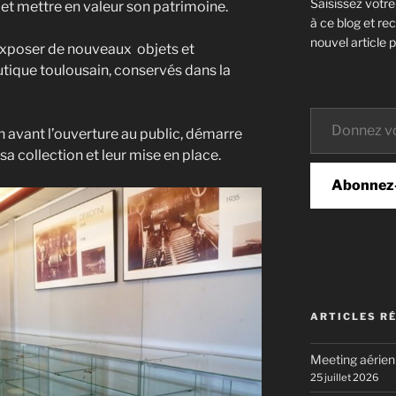
Saisissez votr
r et mettre en valeur son patrimoine.
à ce blog et re
nouvel article p
xposer de nouveaux objets et
ique toulousain, conservés dans la
Donnez votre email…
 avant l’ouverture au public, démarre
sa collection et leur mise en place.
Abonnez
ARTICLES R
Meeting aérie
25 juillet 2026