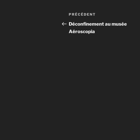
Navigation
Article
PRÉCÉDENT
de
précédent
Déconfinement au musée
Aéroscopia
l’article