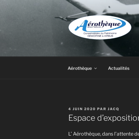
Aller
au
contenu
principal
DE DEWOIT
Aérothèque
Actualités
PUBLIÉ
4 JUIN 2020
PAR
JACQ
LE
Espace d’expositio
L’ Aérothèque, dans l’attente d