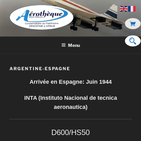
Aller
au
contenu
principal
DE DEWOITINE À AIRBUS
Menu
ARGENTINE-ESPAGNE
Arrivée en Espagne: Juin 1944
INTA (Instituto Nacional de tecnica
aeronautica)
D600/HS50