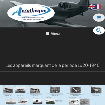
Aller
au
contenu
principal
DE DEWOITINE À AIRBUS
Menu
Les appareils marquant de la période 1920-1940