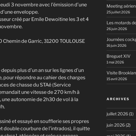
e jeudi 3 novembre avec l’émission d’une
Meeting aérie
t d’une enveloppe.
25 juillet 2026
seur créé par Emile Dewoitine les 3 et 4
Les motards de
novembre.
26 juin 2026
Journées cockp
 20 Chemin de Garric, 31200 TOULOUSE
16 juin 2026
Breguet XIV
1 mai 2026
depuis plus d’un an sur les lignes d’un
Visite Brookla
 pour répondre au cahier des charges
15 avril 2026
aces de chasse du STAé (Service
emandait une vitesse de 270 km/h à
une autonomie de 2h30 de vol à la
ARCHIVES
/h.
juillet 2026
(1)
ssiné et essayé en soufflerie ses propres
juin 2026
(2)
et double courbure de l’intrados), il quitte
n chez Latécoère et crée sa propre