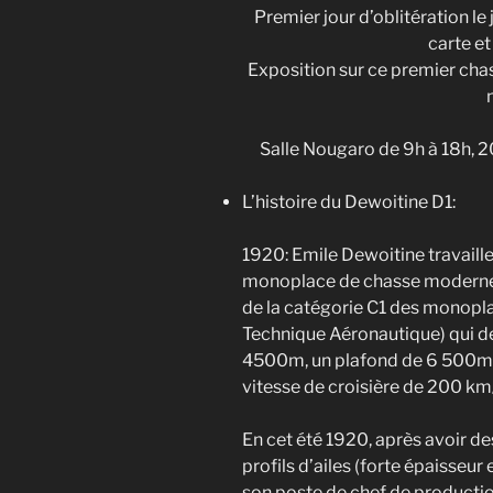
Premier jour d’oblitération l
carte e
Exposition sur ce premier chas
Salle Nougaro de 9h à 18h,
L’histoire du Dewoitine D1:
1920: Emile Dewoitine travaille 
monoplace de chasse moderne,
de la catégorie C1 des monopl
Technique Aéronautique) qui d
4500m, un plafond de 6 500m, 
vitesse de croisière de 200 km
En cet été 1920, après avoir de
profils d’ailes (forte épaisseur 
son poste de chef de productio