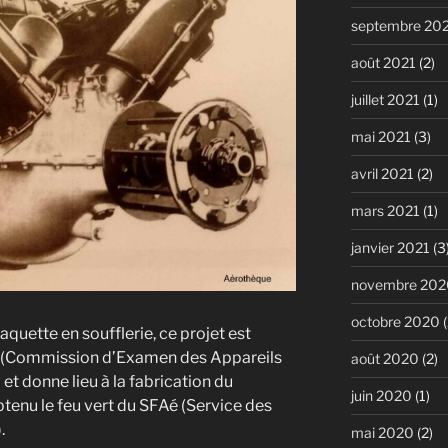
septembre 20
août 2021
(2)
juillet 2021
(1)
mai 2021
(3)
avril 2021
(2)
mars 2021
(1)
janvier 2021
(3
novembre 202
octobre 2020
(
quette en soufflerie, ce projet est
(Commission d’Examen des Appareils
août 2020
(2)
t donne lieu à la fabrication du
juin 2020
(1)
tenu le feu vert du SFAé (Service des
.
mai 2020
(2)