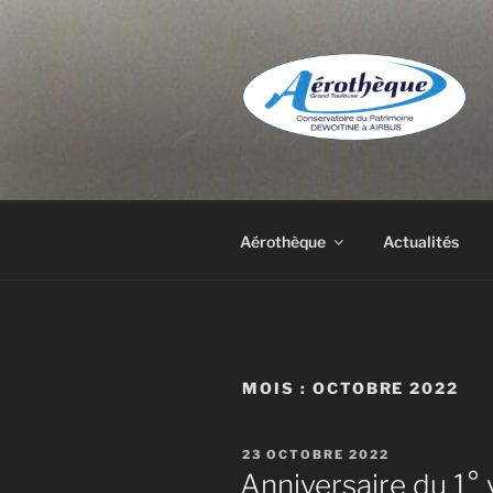
Aller
au
contenu
principal
DE DEWOIT
Aérothèque
Actualités
MOIS :
OCTOBRE 2022
PUBLIÉ
23 OCTOBRE 2022
LE
Anniversaire du 1° 