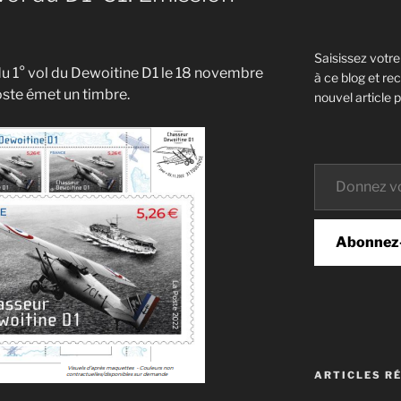
Saisissez votr
 du 1° vol du Dewoitine D1 le 18 novembre
à ce blog et re
oste émet un timbre.
nouvel article p
Donnez votre email…
Abonnez
ARTICLES R