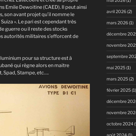
mai 2026
(1)
s Emile Dewoitine (CAED). Il peut ainsi
avril 2026
(2)
s, son avant projet qu’il nomme le
Suiza ». Le pari est cependant très
mars 2026
(1)
de guerre ou il reste des stocks
décembre 202
s autorités militaires s’efforcent de
novembre 202
septembre 20
d’aluminium pour sa structure est à
aubané qui règne alors en maitre
mai 2025
(1)
, Spad, Stampe, etc….
mars 2025
(2)
février 2025
(1
décembre 202
novembre 202
octobre 2024
(
août 2024
(1)