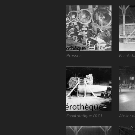
Presses
Essai st
Essai statique D1C1
Atelier 