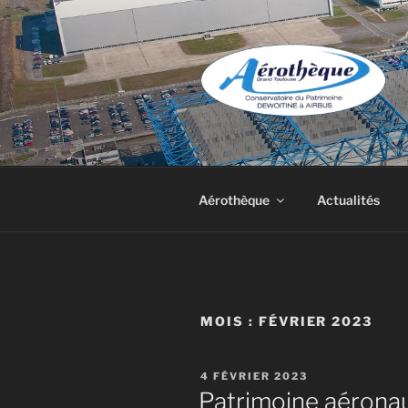
Aller
au
contenu
principal
DE DEWOIT
Aérothèque
Actualités
MOIS :
FÉVRIER 2023
PUBLIÉ
4 FÉVRIER 2023
LE
Patrimoine aéronau