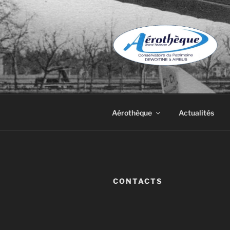
Aller
au
contenu
principal
DE DEWOIT
Aérothèque
Actualités
CONTACTS