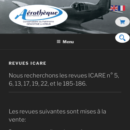
Aller
au
contenu
principal
DE DEWOITINE À AIRBUS
Menu
REVUES ICARE
Nous recherchons les revues ICARE n° 5,
6, 13, 17, 19, 22, et le 185-186.
Les revues suivantes sont mises à la
vente: