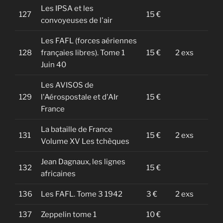
Les IPSA et les
127
15 €
convoyeuses de l'air
Les FAFL (forces aériennes
128
françaies libres). Tome 1
15 €
2 exs
Juin 40
Les AVISOS de
129
l'Aérospostale et d'AIr
15 €
France
La bataille de France
131
15 €
2 exs
Volume XV Les tchèques
Jean Dagnaux, les lignes
132
15 €
africaines
136
Les FAFL. Tome 3 1942
3 €
2 exs
137
Zeppelin tome 1
10 €