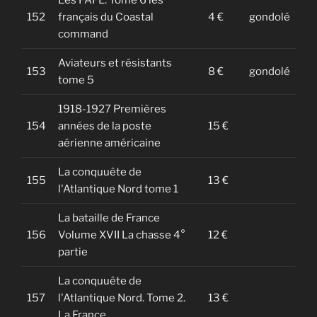
Les FAFL. Tome 6 les
152
français du Coastal
4 €
gondolé
command
Aviateurs et résistants
153
8 €
gondolé
tome 5
1918-1927 Premières
154
années de la poste
15 €
aérienne américaine
La conquuête de
155
13 €
l'Atlantique Nord tome 1
La bataille de France
156
Volume XVII La chasse 4°
12 €
partie
La conquuête de
157
l'Atlantique Nord. Tome 2.
13 €
La France