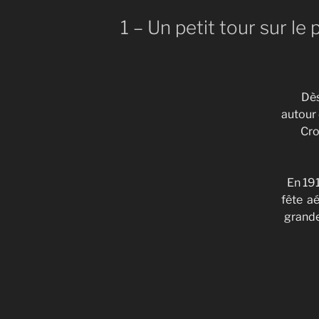
1 – Un petit tour sur l
Dès
autour 
Cro
En 191
fête aé
grande