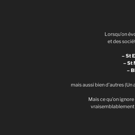
Lorsqu’on évo
et des sociét
– St E
– St
– B
mais aussi bien d’autres (Un 
Mais ce qu’on ignore 
vraisemblablement c