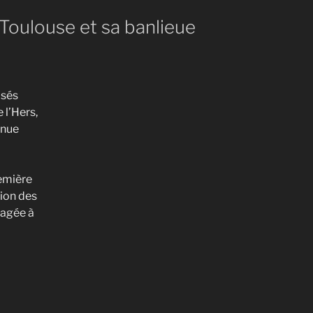
 Toulouse et sa banlieue
isés
 l’Hers,
enue
remière
sion des
nagée à