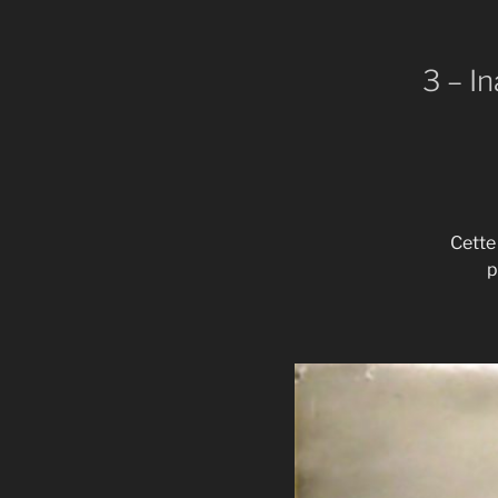
3 – I
Cette
p