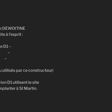
mile DEWOITINE
e à l’esprit :
le D1 –
20 –
 –
 utilisés par ce constructeur)
n D1 utilisent le site
planter à St Martin.