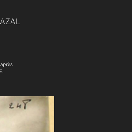
NCAZAL
’après
E.