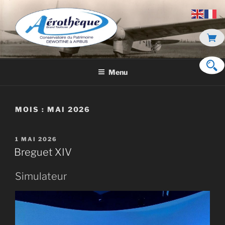
Aller
au
contenu
principal
DE DEWOITINE À AIRBUS
Menu
MOIS :
MAI 2026
PUBLIÉ
1 MAI 2026
LE
Breguet XIV
Simulateur