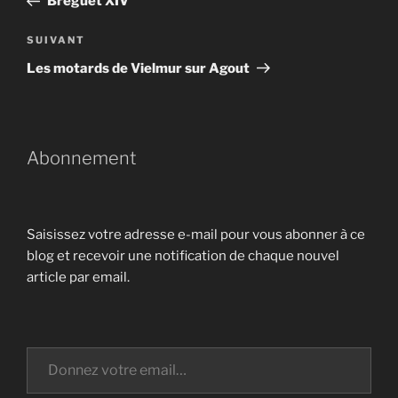
Breguet XIV
l’article
Article
SUIVANT
suivant
Les motards de Vielmur sur Agout
Abonnement
Saisissez votre adresse e-mail pour vous abonner à ce
blog et recevoir une notification de chaque nouvel
article par email.
Donnez votre email…