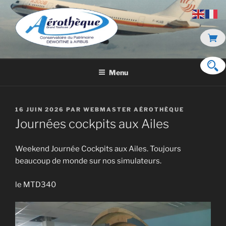
Aller
au
contenu
principal
DE DEWOITINE À AIRBUS
Menu
PUBLIÉ
16 JUIN 2026
PAR
WEBMASTER AÉROTHÈQUE
LE
Journées cockpits aux Ailes
Weekend Journée Cockpits aux Ailes. Toujours
beaucoup de monde sur nos simulateurs.
le MTD340