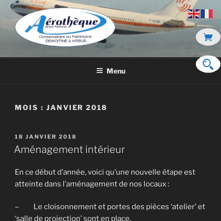
Aller
au
contenu
principal
DE DEWOITINE À AIRBUS
Menu
MOIS :
JANVIER 2018
PUBLIÉ
18 JANVIER 2018
LE
Aménagement intérieur
En ce début d’année, voici qu’une nouvelle étape est
atteinte dans l’aménagement de nos locaux :
– Le cloisonnement et portes des pièces ‘atelier’ et
‘salle de projection’ sont en place.