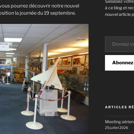
Saisissez votr
vous pourrez découvrir notre nouvel
à ce blog et re
sition la journée du 19 septembre.
nouvel article p
Donnez votre email…
Abonnez
ARTICLES R
Meeting aérie
25 juillet 2026