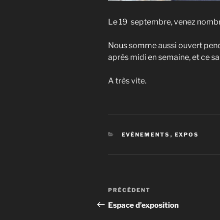
Le 19 septembre, venez nomb
Nous somme aussi ouvert penda
après midi en semaine, et ce sa
A très vite.
CATÉGORIES
EVÈNEMENTS
,
EXPOS
Navigation
Article
PRÉCÉDENT
de
précédent
Espace d’exposition