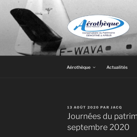
Aller
au
contenu
principal
DE DEWOIT
Aérothèque
Actualités
PUBLIÉ
13 AOÛT 2020
PAR
JACQ
LE
Journées du patrim
septembre 2020