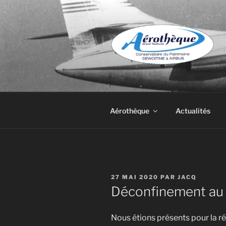
Aller
au
contenu
principal
DE DEWOIT
Aérothèque
Actualités
PUBLIÉ
27 MAI 2020
PAR
JACQ
LE
Déconfinement au
Nous étions présents pour la ré