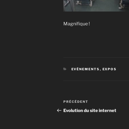
Magnifique !
CATÉGORIES
EVÈNEMENTS
,
EXPOS
Navigation
Article
PRÉCÉDENT
de
précédent
Evolution du site internet
l’article