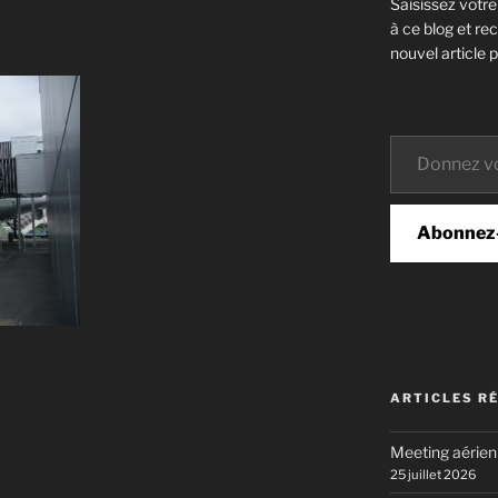
Saisissez votr
à ce blog et re
nouvel article p
Donnez votre email…
Abonnez
ARTICLES R
Meeting aérie
25 juillet 2026