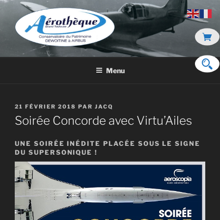
Aller
au
contenu
principal
DE DEWOITINE À AIRBUS
Menu
PUBLIÉ
21 FÉVRIER 2018
PAR
JACQ
LE
Soirée Concorde avec Virtu’Ailes
UNE SOIRÉE INÉDITE PLACÉE SOUS LE SIGNE
DU SUPERSONIQUE !