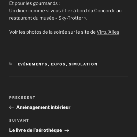
Et pour les gourmands :
Un dîner comme si vous étiez à bord du Concorde au
restaurant du musée « Sky-Trotter ».
Voir les photos de la soirée sur le site de
Virtu’Ailes
CATÉGORIES
EVÈNEMENTS
,
EXPOS
,
SIMULATION
Navigation
Article
PRÉCÉDENT
de
précédent
Aménagement intérieur
l’article
Article
SUIVANT
suivant
Le livre de l’aérothèque