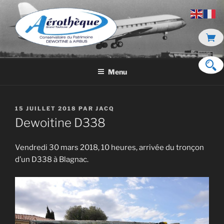
Aller
au
contenu
principal
DE DEWOITINE À AIRBUS
Menu
PUBLIÉ
15 JUILLET 2018
PAR
JACQ
LE
Dewoitine D338
Vendredi 30 mars 2018, 10 heures, arrivée du tronçon
d’un D338 à Blagnac.