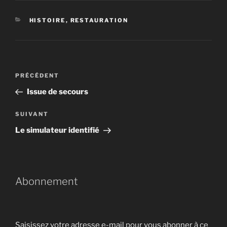
CATÉGORIES
HISTOIRE
,
RESTAURATION
Navigation
Article
PRÉCÉDENT
de
précédent
Issue de secours
l’article
Article
SUIVANT
suivant
Le simulateur identifié
Abonnement
Saisissez votre adresse e-mail pour vous abonner à ce