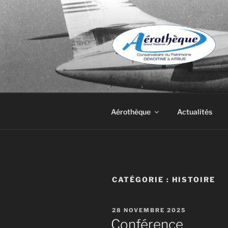
Aller
au
contenu
principal
DE DEWOIT
Aérothèque
Actualités
CATÉGORIE :
HISTOIRE
PUBLIÉ
28 NOVEMBRE 2025
LE
Conférence