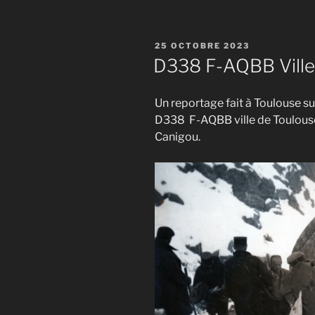
PUBLIÉ
25 OCTOBRE 2023
LE
D338 F-AQBB Ville
Un reportage fait à Toulouse s
D338 F-AQBB ville de Toulouse,
Canigou.