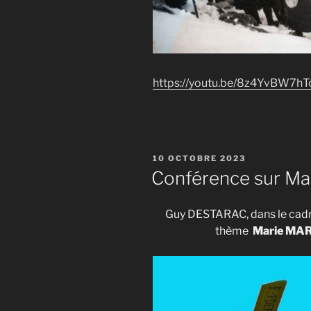
https://youtu.be/8z4YvBW7hT
PUBLIÉ
10 OCTOBRE 2023
LE
Conférence sur Ma
Guy DESTARAC, dans le cadre
thème
Marie MA