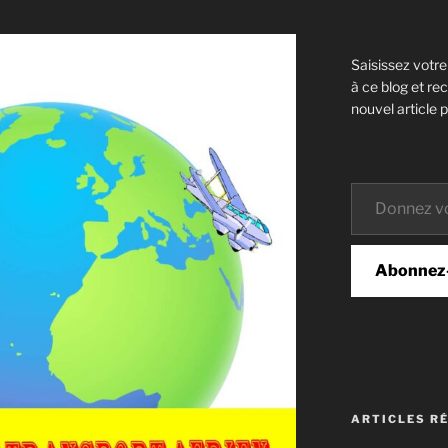
Saisissez votr
à ce blog et re
nouvel article p
Donnez votre email…
Abonnez
ARTICLES R