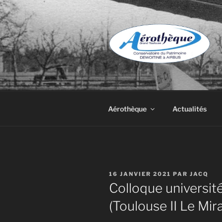
Aller
au
contenu
principal
DE DEWOIT
Aérothèque
Actualités
PUBLIÉ
16 JANVIER 2021
PAR
JACQ
LE
Colloque universit
(Toulouse II Le Mira