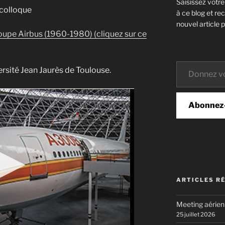
Saisissez votr
 colloque
à ce blog et re
nouvel article p
oupe Airbus (1960-1980) (cliquez sur ce
Donnez votre email…
iversité Jean Jaurès de Toulouse.
Abonnez
ARTICLES R
Meeting aérie
25 juillet 2026