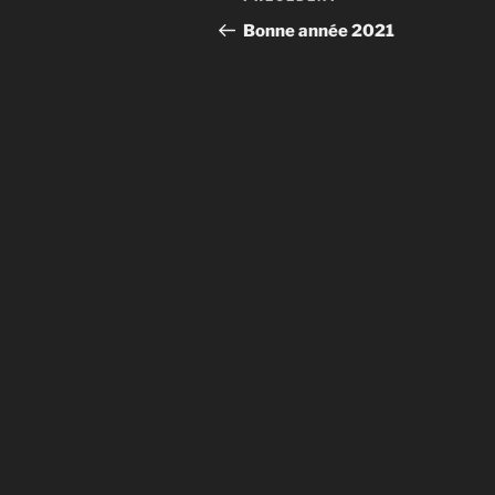
de
précédent
Bonne année 2021
l’article