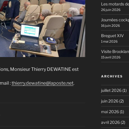
Les motards de
26 juin 2026
Journées cockp
16 juin 2026
Breguet XIV
1 mai 2026
Visite Brookla
15 avril 2026
tions, Monsieur Thierry DEWATINE est
ARCHIVES
mail :
thierry.dewatine@laposte.net
.
juillet 2026
(1)
juin 2026
(2)
mai 2026
(1)
S
avril 2026
(2)