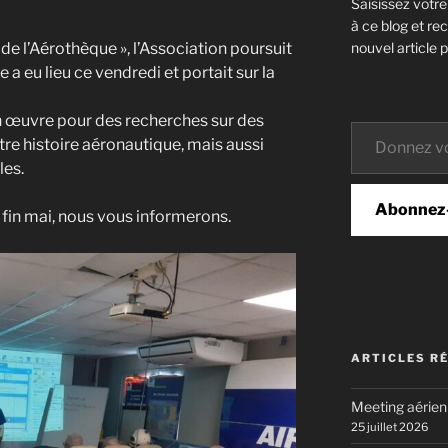
Saisissez votr
à ce blog et re
nouvel article p
de l’Aérothèque », l’Association poursuit
a eu lieu ce vendredi et portait sur la
en œuvre pour des recherches sur des
Donnez votre email…
 histoire aéronautique, mais aussi
les.
Abonnez
fin mai, nous vous informerons.
ARTICLES R
Meeting aérie
25 juillet 2026