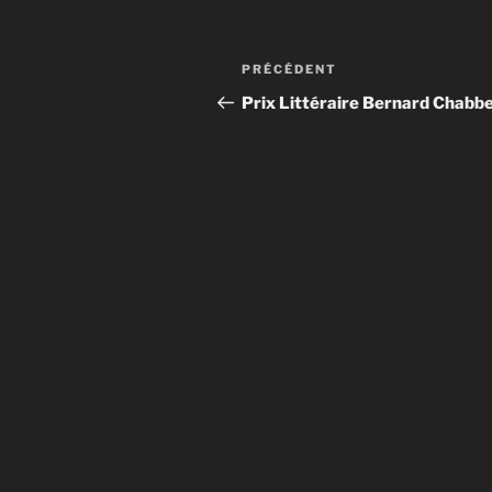
Navigation
Article
PRÉCÉDENT
de
précédent
Prix Littéraire Bernard Chabb
l’article