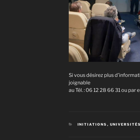
Si vous désirez plus d’informa
joignable
au Tél. : 06 12 28 66 31 ou par e
CATÉGORIES
INITIATIONS
,
UNIVERSITÉ