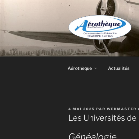
Aller
au
contenu
principal
DE DEWOIT
Aérothèque
Actualités
PUBLIÉ
4 MAI 2025
PAR
WEBMASTER 
LE
Les Universités de
Généalogie