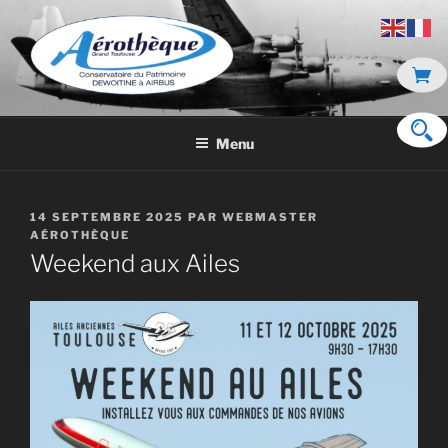
Aller
au
contenu
principal
DE DEWOITINE À AIRBUS
Menu
PUBLIÉ
14 SEPTEMBRE 2025
PAR
WEBMASTER
LE
AÉROTHÈQUE
Weekend aux Ailes