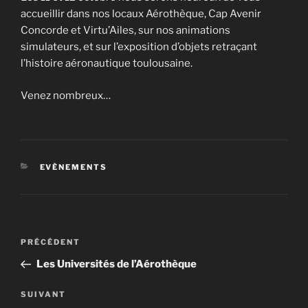
accueillir dans nos locaux Aérothèque, Cap Avenir
Concorde et Virtu’Ailes, sur nos animations
simulateurs, et sur l’exposition d’objets retraçant
l’histoire aéronautique toulousaine.
Venez nombreux…
CATÉGORIES
EVÈNEMENTS
Navigation
Article
PRÉCÉDENT
de
précédent
Les Universités de l’Aérothèque
l’article
Article
SUIVANT