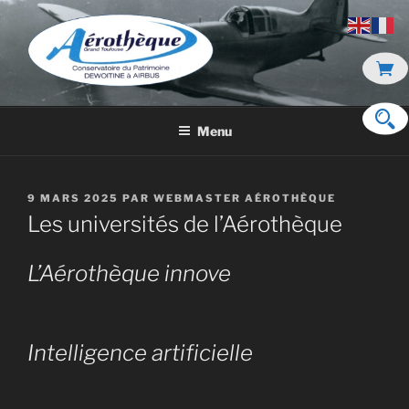
Aller
au
contenu
principal
DE DEWOITINE À AIRBUS
Menu
PUBLIÉ
9 MARS 2025
PAR
WEBMASTER AÉROTHÈQUE
LE
Les universités de l’Aérothèque
L’Aérothèque innove
Intelligence artificielle