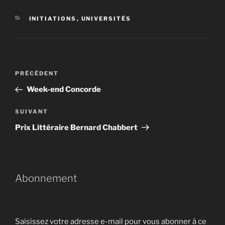
CATÉGORIES
INITIATIONS
,
UNIVERSITÉS
Navigation
Article
PRÉCÉDENT
de
précédent
Week-end Concorde
l’article
Article
SUIVANT
suivant
Prix Littéraire Bernard Chabbert
Abonnement
Saisissez votre adresse e-mail pour vous abonner à ce