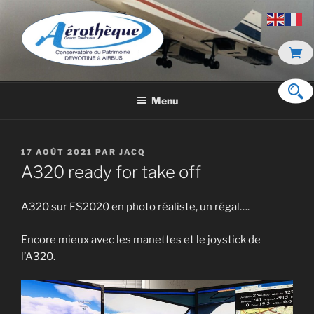
Aller
au
contenu
principal
DE DEWOITINE À AIRBUS
Menu
PUBLIÉ
17 AOÛT 2021
PAR
JACQ
LE
A320 ready for take off
A320 sur FS2020 en photo réaliste, un régal….
Encore mieux avec les manettes et le joystick de
l’A320.