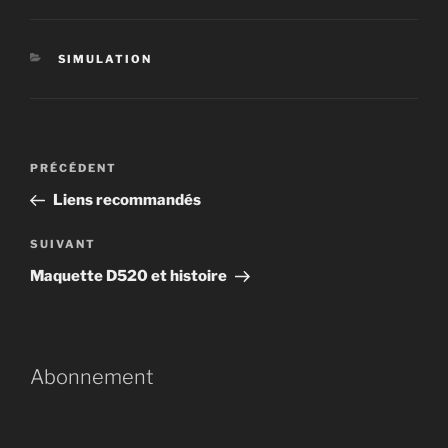
CATÉGORIES
SIMULATION
Navigation
Article
PRÉCÉDENT
de
précédent
Liens recommandés
l’article
Article
SUIVANT
suivant
Maquette D520 et histoire
Abonnement