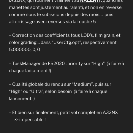
(A32NX) qui tournent vraiment au
RALENTI,
quand les
manettes sont justement au ralenti, et non en reverse
comme nous le subissions depuis des mois… puis
atterrissage avec reverses via la touche 5
– Correction des coefficients tous LOD’s, film grain, et
color grading… dans “UserCfg.opt”, respectivement
5.000000, 0, 0
– TaskManager de FS2020 : priority sur “High” (à faire à
chaque lancement !)
– Qualité globale du rendu sur “Medium”, puis sur
“High” ou “Ultra”, selon besoin (à faire à chaque
lancement !)
– Et bien sûr finalement, petit vol complet en A32NX
==>> impeccable !