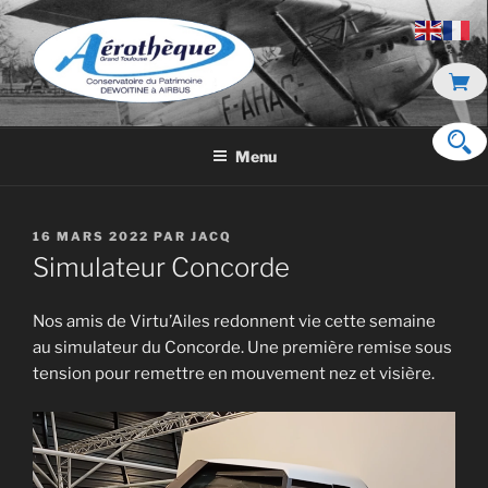
Aller
au
contenu
principal
DE DEWOITINE À AIRBUS
Menu
PUBLIÉ
16 MARS 2022
PAR
JACQ
LE
Simulateur Concorde
Nos amis de Virtu’Ailes redonnent vie cette semaine
au simulateur du Concorde. Une première remise sous
tension pour remettre en mouvement nez et visière.