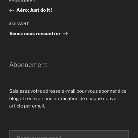
Article
PRÉCÉDENT
de
précédent
Aéro: Just do it !
l’article
Article
SUIVANT
suivant
Venez nous rencontrer
Abonnement
Saisissez votre adresse e-mail pour vous abonner à ce
blog et recevoir une notification de chaque nouvel
article par email.
Donnez votre email…