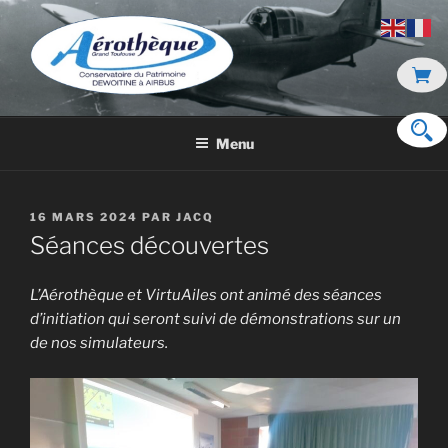
Aller
au
contenu
principal
DE DEWOITINE À AIRBUS
Menu
PUBLIÉ
16 MARS 2024
PAR
JACQ
LE
Séances découvertes
L’Aérothèque et VirtuAiles ont animé des séances
d’initiation qui seront suivi de démonstrations sur un
de nos simulateurs.