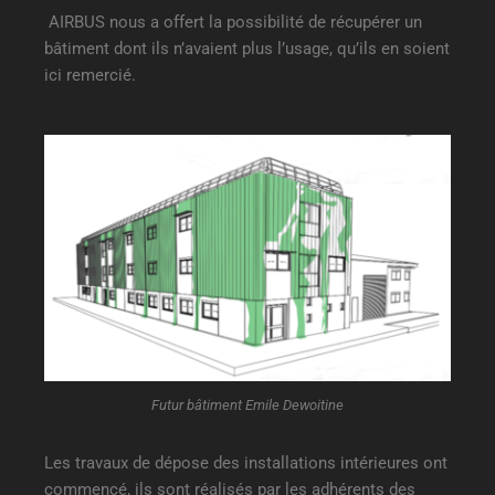
AIRBUS nous a offert la possibilité de récupérer un
bâtiment dont ils n’avaient plus l’usage, qu’ils en soient
ici remercié.
Futur bâtiment Emile Dewoitine
Les travaux de dépose des installations intérieures ont
commencé, ils sont réalisés par les adhérents des