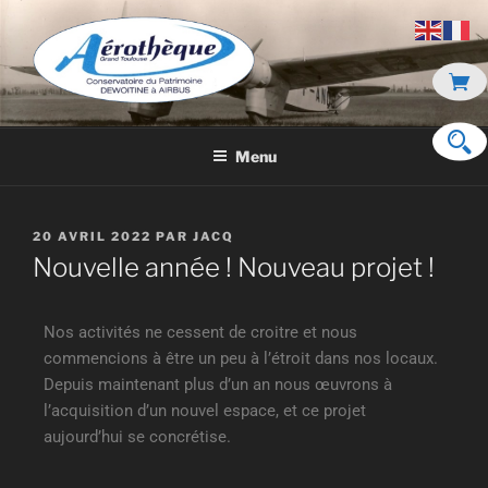
DE DEWOITINE À AIRBUS
Menu
20 AVRIL 2022
PAR
JACQ
Nouvelle année ! Nouveau projet !
Nos activités ne cessent de croitre et nous
commencions à être un peu à l’étroit dans nos locaux.
Depuis maintenant plus d’un an nous œuvrons à
l’acquisition d’un nouvel espace, et ce projet
aujourd’hui se concrétise.