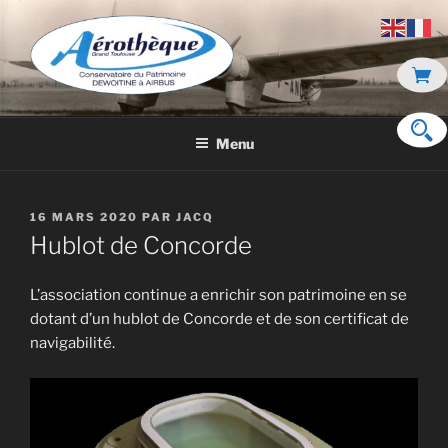
Aller
au
contenu
principal
DE DEWOITINE À AIRBUS
Menu
PUBLIÉ
16 MARS 2020
PAR
JACQ
LE
Hublot de Concorde
L’association continue a enrichir son patrimoine en se
dotant d’un hublot de Concorde et de son certificat de
navigabilité.