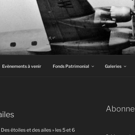
INE À AIRBUS
Evènements à venir
Fonds Patrimonial
Galeries
Q
Abonne
ailes
es étoiles et des ailes » les 5 et 6