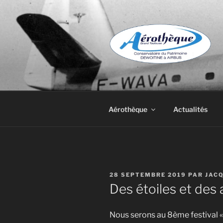
Aller
au
contenu
principal
DE DEWOIT
Aérothèque
Actualités
PUBLIÉ
28 SEPTEMBRE 2019
PAR
JAC
LE
Des étoiles et des 
Nous serons au 8ème festival « D