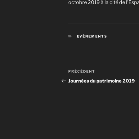
octobre 2019 à la cité de l’Esp
CATÉGORIES
EVÈNEMENTS
Navigation
Article
PRÉCÉDENT
de
précédent
Journées du patrimoine 2019
l’article