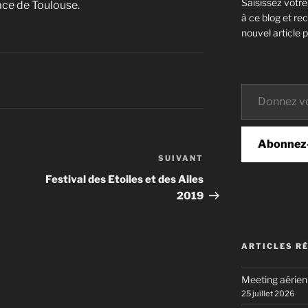
Saisissez votr
ace de Toulouse.
à ce blog et re
nouvel article p
Donnez votre email…
Abonnez
SUIVANT
Article
suivant
Festival des Etoiles et des Ailes
2019
ARTICLES R
Meeting aérie
25 juillet 2026