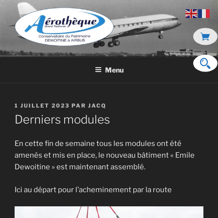
Aller
au
contenu
principal
DE DEWOITINE À AIRBUS
Menu
PUBLIÉ
1 JUILLET 2023
PAR
JACQ
LE
Derniers modules
En cette fin de semaine tous les modules ont été
amenés et mis en place, le nouveau bâtiment « Emile
Dewoitine » est maintenant assemblé.
Ici au départ pour l’acheminement par la route