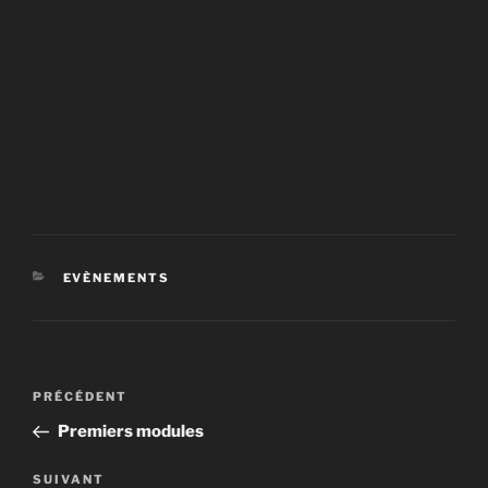
CATÉGORIES
EVÈNEMENTS
Navigation
Article
PRÉCÉDENT
de
précédent
Premiers modules
l’article
Article
SUIVANT