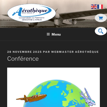
Aller
au
contenu
principal
DE DEWOITINE À AIRBUS
Menu
PUBLIÉ
28 NOVEMBRE 2025
PAR
WEBMASTER AÉROTHÈQUE
LE
Conférence