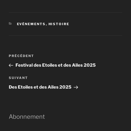
CATÉGORIES
EVÈNEMENTS
,
HISTOIRE
Navigation
Article
PRÉCÉDENT
de
précédent
Festival des Etoiles et des Ailes 2025
l’article
Article
SUIVANT
suivant
Des Etoiles et des Ailes 2025
Abonnement