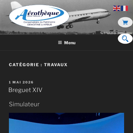
Aller
au
contenu
principal
DE DEWOITINE À AIRBUS
Menu
CATÉGORIE :
TRAVAUX
PUBLIÉ
1 MAI 2026
LE
Breguet XIV
Simulateur