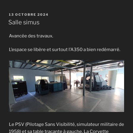
PUBLIÉ
13 OCTOBRE 2024
LE
Salle simus
Avancée des travaux.
L’espace se libère et surtout l’A350 a bien redémarré.
Le PSV (Pilotage Sans Visibilité, simulateur militaire de
1958) et sa table traçante à gauche, La Corvette