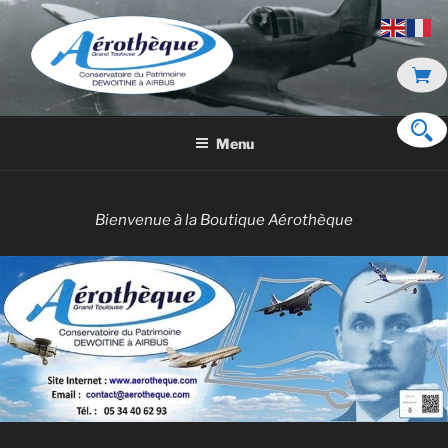
Aller
au
contenu
principal
DE DEWOITINE À AIRBUS
Menu
Bienvenue à la Boutique Aérothèque