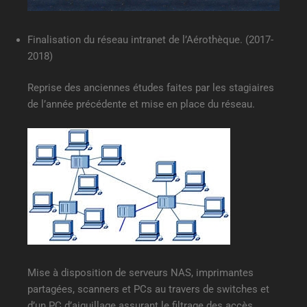
Finalisation du réseau intranet de l’Aérothèque. (2017-
2018)
Reprise des anciennes études faites par les stagiaires
de l’année précédente et mise en place du réseau.
Mise à disposition de serveurs NAS, imprimantes
partagées, scanners et PCs au travers de switches et
d’un PC d’aiguillage assurant le filtrage des accès