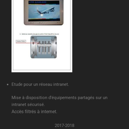
Etude pour un réseau intranet.
Mise à disposition d’équipements partagés sur un
intranet sécurisé.
Accès filtrés à internet.
2017-2018