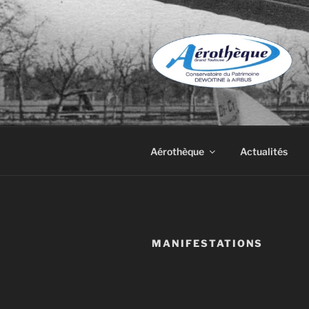
Aller
au
contenu
principal
DE DEWOIT
Aérothèque
Actualités
MANIFESTATIONS