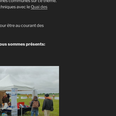
aines communes sur ce thème.
chniques avec le
Quai des
our être au courant des
nous sommes présents: